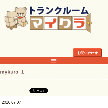
トップ
>
店舗・料金
>
関東
>
東京都
>
千代田区
>
千代田区三
番町4Fのトランクルーム・倉庫・レンタル収納ならマイクラ
>
mykura_1
お問い合わせ
mykura_1
2016.07.07