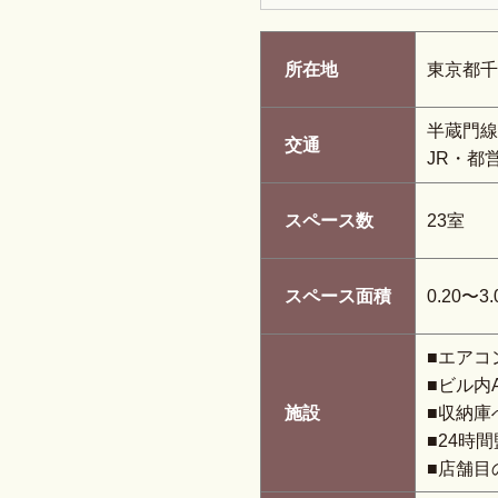
所在地
東京都千
半蔵門線
交通
JR・都
スペース数
23室
スペース面積
0.20〜3.
■エアコ
■ビル内
施設
■収納庫
■24時
■店舗目