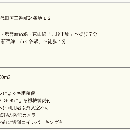
代田区三番町24番地１２
・都営新宿線・東西線「九段下駅」〜徒歩７分
営新宿線「市ヶ谷駅」〜徒歩７分
00m2
ンによる空調稼働
ALSOKによる機械警備付
へは利用者以外入室不可
間監視の防犯カメラ
の前に近隣コインパーキング有