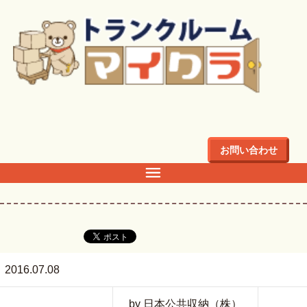
トップ
>
店舗・料金
>
関東
>
東京都
>
千代田区
>
千代田区三
番町4Fのトランクルーム・倉庫・レンタル収納ならマイクラ
>
お問い合わせ
2016.07.08
by 日本公共収納（株）