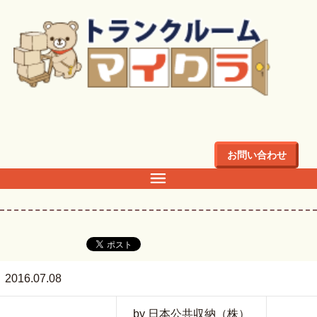
トップ
>
店舗・料金
>
関東
>
東京都
>
千代田区
>
千代田区三
番町4Fのトランクルーム・倉庫・レンタル収納ならマイクラ
>
お問い合わせ
2016.07.08
by 日本公共収納（株）