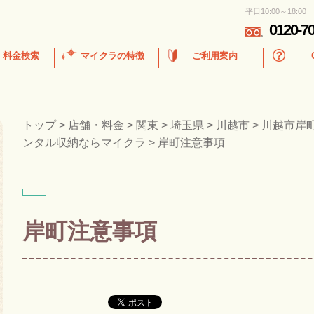
平日10:00～18:00
0120-7
・料金検索
マイクラの特徴
ご利用案内
トップ
>
店舗・料金
>
関東
>
埼玉県
>
川越市
>
川越市岸
ンタル収納ならマイクラ
>
岸町注意事項
岸町注意事項