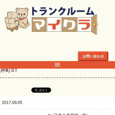
トップ
>
店舗・料金
>
関東
>
埼玉県
>
川越市
>
川越市岸町の
トランクルーム・倉庫・レンタル収納ならマイクラ
>
岸町ST
お問い合わせ
岸町ST
2017.09.05