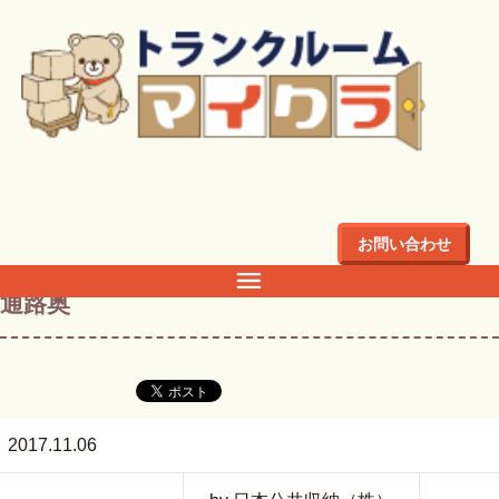
トップ
>
店舗・料金
>
関東
>
埼玉県
>
川越市
>
川越市笠幡の
トランクルーム・倉庫・レンタル収納ならマイクラ
>
通路奥
お問い合わせ
通路奥
2017.11.06