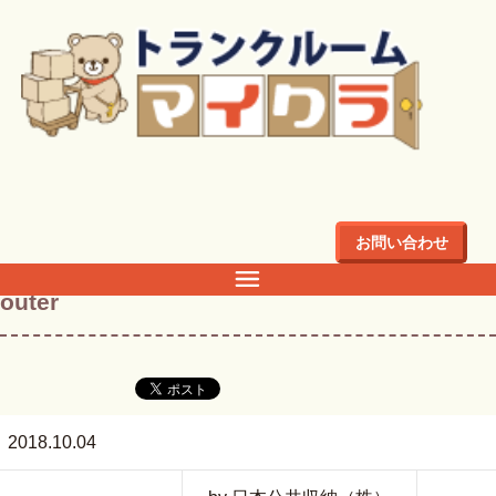
トップ
>
店舗・料金
>
関東
>
東京都
>
豊島区
>
豊島区上池袋
のトランクルーム・倉庫・レンタル収納ならマイクラ
>
outer
お問い合わせ
outer
2018.10.04