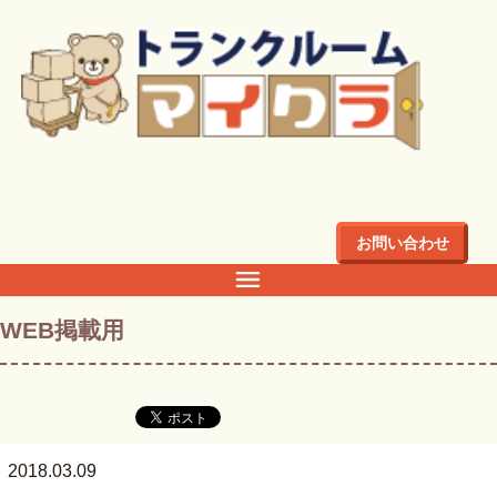
トップ
>
店舗・料金
>
東北
>
岩手県
>
盛岡市
>
盛岡市青山の
トランクルーム・倉庫・レンタル収納ならマイクラ
>
WEB掲
載用
お問い合わせ
WEB掲載用
2018.03.09