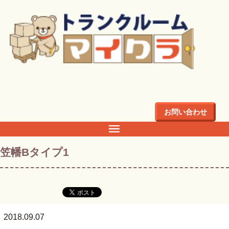
トップ
>
店舗・料金
>
関東
>
埼玉県
>
川越市
>
川越市笠幡の
トランクルーム・倉庫・レンタル収納ならマイクラ
>
笠幡B
タイプ1
お問い合わせ
笠幡Bタイプ1
2018.09.07