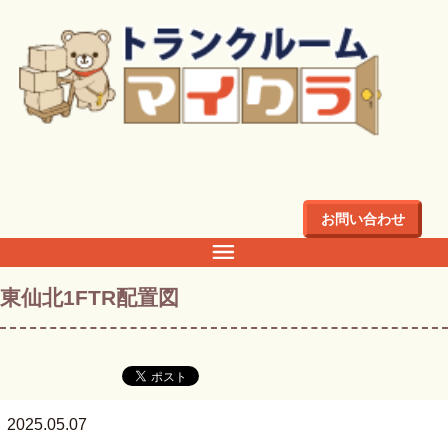
トップ
>
店舗・料金
>
東北
>
岩手県
>
盛岡市
>
盛岡市東仙北
のトランクルーム・倉庫・レンタル収納ならマイクラ
>
東仙
北1FTR配置図
お問い合わせ
東仙北1FTR配置図
2025.05.07