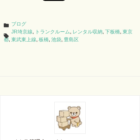
ブログ
JR埼京線
,
トランクルーム
,
レンタル収納
,
下板橋
,
東京
都
,
東武東上線
,
板橋
,
池袋
,
豊島区